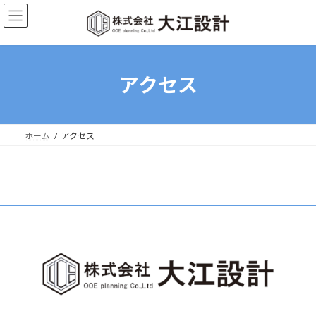
コ
ナ
ン
ビ
テ
ゲ
ン
ー
ツ
シ
へ
ョ
アクセス
ス
ン
キ
に
ッ
移
プ
動
ホーム
アクセス