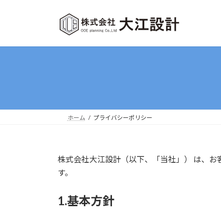
コ
ナ
ン
ビ
テ
ゲ
ン
ー
ツ
シ
へ
ョ
ス
ン
キ
に
ッ
移
プ
動
ホーム
プライバシーポリシー
株式会社大江設計（以下、「当社」） は、
す。
1.基本方針